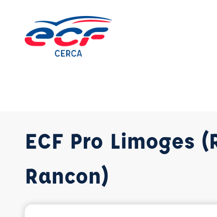
Aller
au
contenu
ECF Pro Limoges (
Rancon)