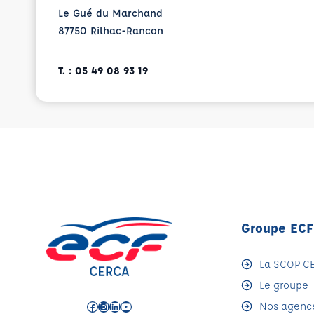
Le Gué du Marchand
87750 Rilhac-Rancon
T. : 05 49 08 93 19
Groupe EC
La SCOP C
Le groupe
Facebook
Instagram
LinkedIn
YouTube
Nos agenc