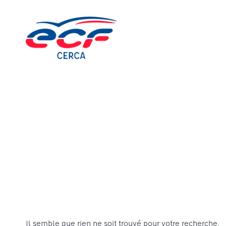
Aller
au
contenu
Il semble que rien ne soit trouvé pour votre recherche.