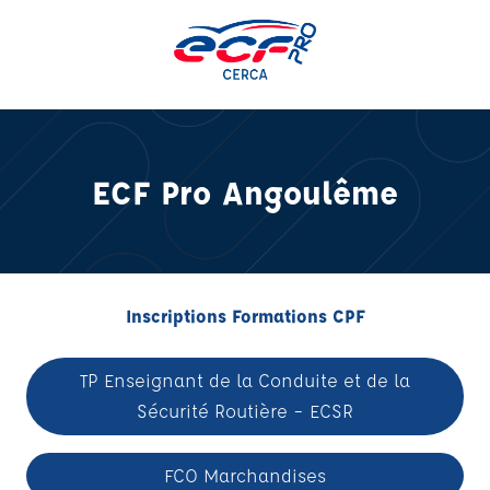
Aller
au
contenu
ECF Pro Angoulême
Inscriptions Formations CPF
TP Enseignant de la Conduite et de la
Sécurité Routière – ECSR
FCO Marchandises