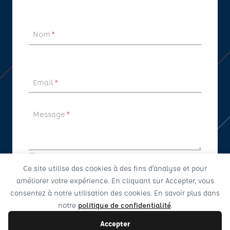
Nom
*
Email
*
Message
*
Je souhaite être rappelé
Ce site utilise des cookies à des fins d’analyse et pour
Envoyer
améliorer votre expérience. En cliquant sur Accepter, vous
consentez à notre utilisation des cookies. En savoir plus dans
notre
politique de confidentialité
.
Accepter