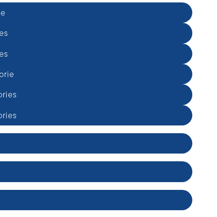
ie
es
es
orie
ories
ories